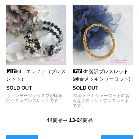
kit エレノア（ブレス
kit 贅沢ブレスレット
レット）
(純金メッキシャーロット)
SOLD OUT
SOLD OUT
ヴィンテージクラスプが印象
24金メッキシャーロットの贅
的な２連ブレスレットです
沢なクロッシェブレスレット
です。
44
13
24
商品中
-
商品