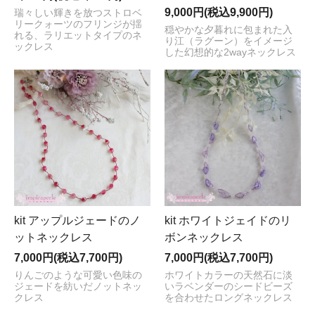
9,000円(税込9,900円)
瑞々しい輝きを放つストロベ
リークォーツのフリンジが揺
穏やかな夕暮れに包まれた入
れる、ラリエットタイプのネ
り江（ラグーン）をイメージ
ックレス
した幻想的な2wayネックレス
kit アップルジェードのノ
kit ホワイトジェイドのリ
ットネックレス
ボンネックレス
7,000円(税込7,700円)
7,000円(税込7,700円)
りんごのような可愛い色味の
ホワイトカラーの天然石に淡
ジェードを紡いだノットネッ
いラベンダーのシードビーズ
クレス
を合わせたロングネックレス