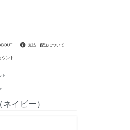
ABOUT
支払・配送について
カウント
ット
ェ
ト（ネイビー）