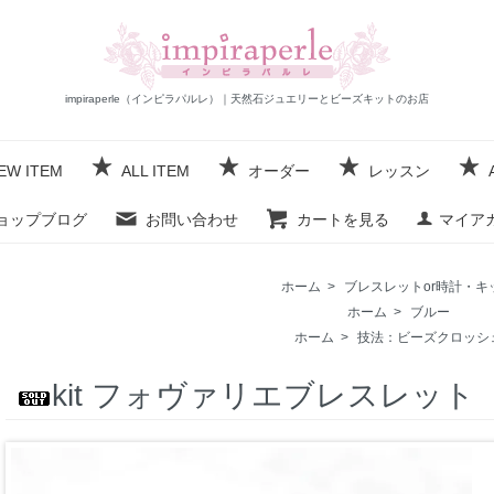
impiraperle（インピラパルレ）｜天然石ジュエリーとビーズキットのお店
EW ITEM
ALL ITEM
オーダー
レッスン
ョップブログ
お問い合わせ
カートを見る
マイア
ホーム
>
ブレスレットor時計・キ
ホーム
>
ブルー
ホーム
>
技法：ビーズクロッシ
kit フォヴァリエブレスレッ