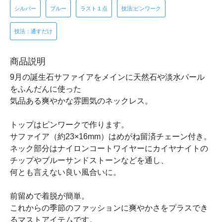
シルバー
ブルー
ラスト１点
技法:ピンワーク
技法：通すだけ
商品説明
9月の誕生石サファイアをメインに天然石や淡水パール
をふんだんに使った
気品ある爽やかな雰囲気のネックレス。
トップはピンワークで作ります。
サファイア（約23×16mm）はめがね留済チェーン付き。
ネック部分はナイロンコートワイヤーにカイヤナイトの
チップやブルーサンドストーンなどを通し、
何とも言えない良い風合いに。
前留めで着脱が簡単。
これからの季節のファッションに爽やかさをプラスでき
るマストアイテムです。