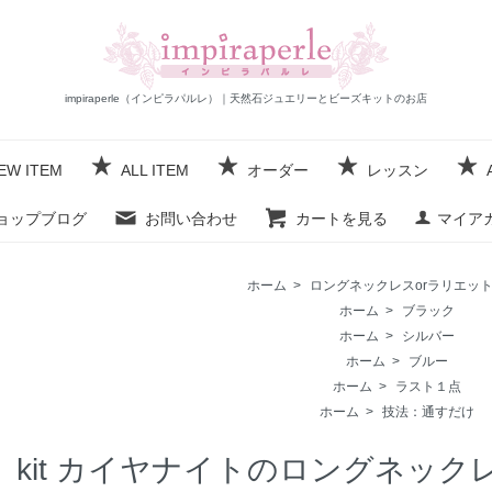
impiraperle（インピラパルレ）｜天然石ジュエリーとビーズキットのお店
EW ITEM
ALL ITEM
オーダー
レッスン
ョップブログ
お問い合わせ
カートを見る
マイア
ホーム
>
ロングネックレスorラリエッ
ホーム
>
ブラック
ホーム
>
シルバー
ホーム
>
ブルー
ホーム
>
ラスト１点
ホーム
>
技法：通すだけ
kit カイヤナイトのロングネック