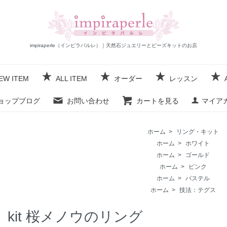
impiraperle（インピラパルレ）｜天然石ジュエリーとビーズキットのお店
EW ITEM
ALL ITEM
オーダー
レッスン
ョップブログ
お問い合わせ
カートを見る
マイア
ホーム
>
リング・キット
ホーム
>
ホワイト
ホーム
>
ゴールド
ホーム
>
ピンク
ホーム
>
パステル
ホーム
>
技法：テグス
kit 桜メノウのリング